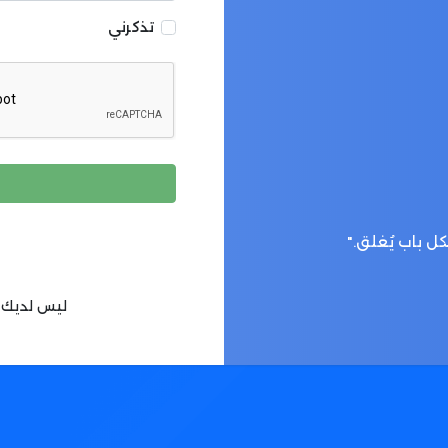
تذكرني
ل باب يُغلق."
ليس لديك