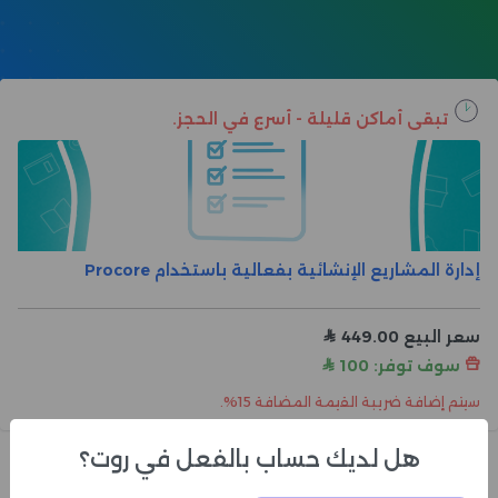
تبقى أماكن قليلة - أسرع في الحجز.
إدارة المشاريع الإنشائية بفعالية باستخدام Procore
سعر البيع
449.00

سوف توفر: 100

سيتم إضافة ضريبة القيمة المضافة 15%.
هل لديك حساب بالفعل في روت؟
رقم الجوال أو البريد اﻹلكتروني
*